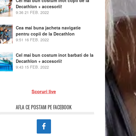
Cel mai bun costum inot copii de la
Decathlon + accesorii!
9:36
21 FEB. 2022
Cea mai buna jacheta navigatie
pentru copii de la Decathlon
9:51
16 FEB. 2022
Cel mai bun costum inot barbati de la
Decathlon + accesorii!
9:43
15 FEB. 2022
Scoruri live
AFLA CE POSTAM PE FACEBOOK