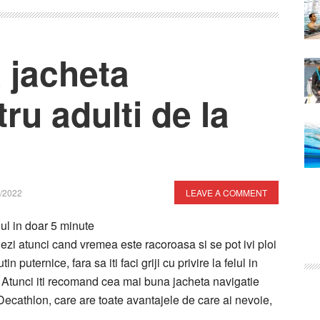
 jacheta
ru adulti de la
/2022
LEAVE A COMMENT
lul in doar
5
minute
hezi atunci cand vremea este racoroasa si se pot ivi ploi
n puternice, fara sa iti faci griji cu privire la felul in
 Atunci iti recomand cea mai buna jacheta navigatie
 Decathlon, care are toate avantajele de care ai nevoie,