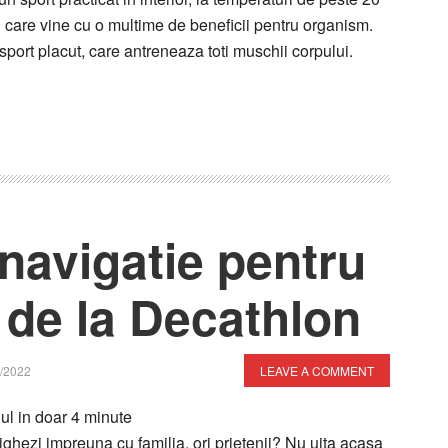
 care vine cu o multime de beneficii pentru organism.
 sport placut, care antreneaza toti muschii corpului.
navigatie pentru
i de la Decathlon
/2022
LEAVE A COMMENT
lul in doar
4
minute
ighezi impreuna cu familia, ori prietenii? Nu uita acasa