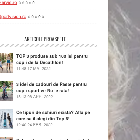
Hervis.ro
⭐⭐⭐⭐⭐
Sportvision.ro
⭐⭐⭐⭐⭐
ARTICOLE PROASPETE
TOP 3 produse sub 100 lei pentru
copii de la Decathlon!
11:48
17 MAI 2022
3 idei de cadouri de Paste pentru
copii sportivi: Nu le rata!
15:13
08 APR. 2022
Ce tipuri de schiuri exista? Afla pe
care sa il alegi din Top 6!
12:40
24 FEB. 2022