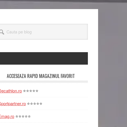
uta
og
rimary
ACCESEAZA RAPID MAGAZINUL FAVORIT
idebar
Decathlon.ro
⭐⭐⭐⭐⭐
Sportpartner.ro
⭐⭐⭐⭐⭐
Emag.ro
⭐⭐⭐⭐⭐