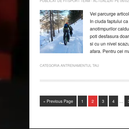
PUBLICAT DE
FITSPORT TEAM
- ACTUALIZAT PE
06/02
Vei parcurge artico
In ciuda faptului c
anotimpurilor caldu
poti desfasura doar
si cu un nivel scaz
afara. Pentru cei ma
CATEGORIA
ANTRENAMENTUL TAU
Inter
Go
Page
Page
Page
Page
«
Previous Page
1
2
3
4
…
page
to
omitt