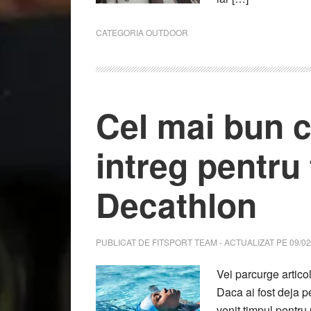
CATEGORIA
OUTDOOR
Cel mai bun 
intreg pentru
Decathlon
PUBLICAT DE
FITSPORT TEAM
- ACTUALIZAT PE
09/02
Vei parcurge artico
Daca ai fost deja pe
venit timpul pentru 