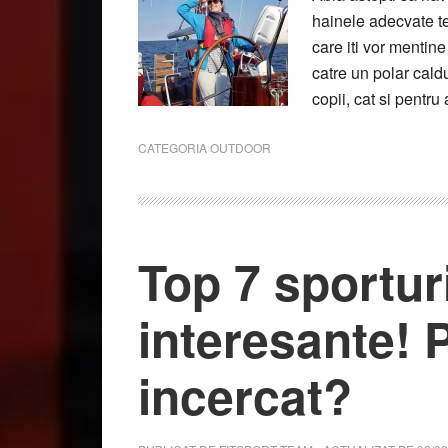
hainele adecvate te
care iti vor mentine
catre un polar cald
copii, cat si pentru 
CATEGORIA
OUTDOOR
Top 7 sportur
interesante! P
incercat?