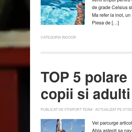
de grade Celsius si
Ma refer la inot, un
Piesa de […]
CATEGORIA
INDOOR
TOP 5 polare 
copii si adult
PUBLICAT DE
FITSPORT TEAM
- ACTUALIZAT PE
07/02
Vei parcurge artico
Abia astepti sa nav