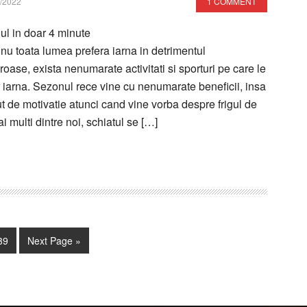
/2022
1 COMMENT
lul in doar
4
minute
a nu toata lumea prefera iarna in detrimentul
roase, exista nenumarate activitati si sporturi pe care le
 iarna. Sezonul rece vine cu nenumarate beneficii, insa
ut de motivatie atunci cand vine vorba despre frigul de
i multi dintre noi, schiatul se […]
im
Page
Go
39
Next Page »
s
to
ed