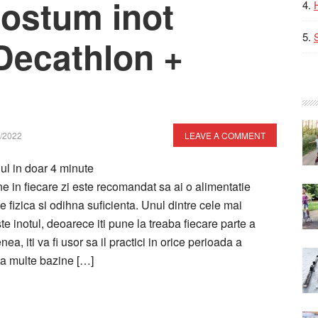
costum inot
 Decathlon +
/2022
LEAVE A COMMENT
lul in doar
4
minute
ne in fiecare zi este recomandat sa ai o alimentatie
e fizica si odihna suficienta. Unul dintre cele mai
ste inotul, deoarece iti pune la treaba fiecare parte a
a, iti va fi usor sa il practici in orice perioada a
sta multe bazine […]