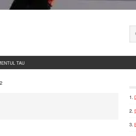
Ca
pe
bl
ENTUL TAU
P
2
S