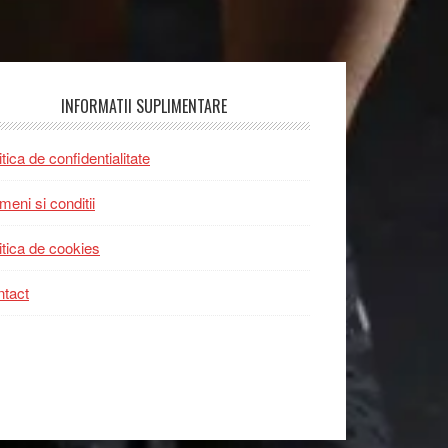
INFORMATII SUPLIMENTARE
itica de confidentialitate
meni si conditii
itica de cookies
tact