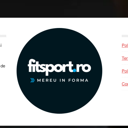
i
Pol
Ter
 de
Pol
Con