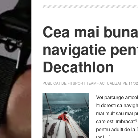
Cea mai buna
navigatie pent
Decathlon
PUBLICAT DE
FITSPORT TEAM
- ACTUALIZAT PE
11/02
Vei parcurge artico
Iti doresti sa navig
mai mult sau mai puti
care esti imbracat?
pentru adulti de la
iar […]