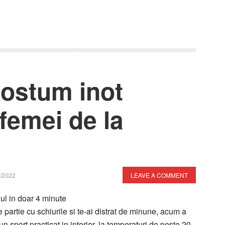
costum inot
 femei de la
/2022
LEAVE A COMMENT
lul in doar
4
minute
 partie cu schiurile si te-ai distrat de minune, acum a
un sport practicat in interior, la temperaturi de peste 20