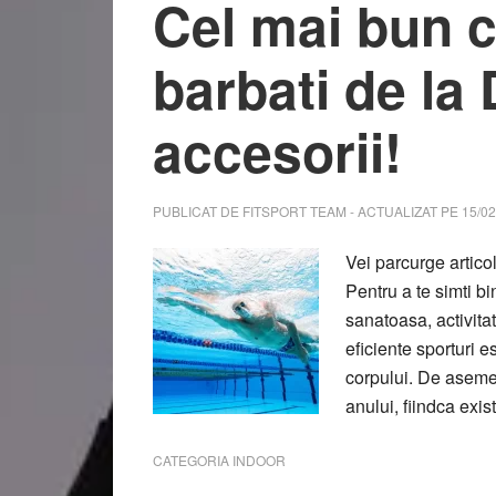
Cel mai bun 
barbati de la
accesorii!
PUBLICAT DE
FITSPORT TEAM
- ACTUALIZAT PE
15/02
Vei parcurge artico
Pentru a te simti bi
sanatoasa, activitat
eficiente sporturi e
corpului. De asemene
anului, fiindca exi
CATEGORIA
INDOOR