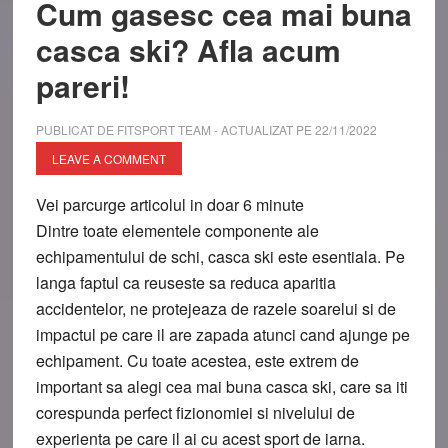
Cum gasesc cea mai buna
casca ski? Afla acum
pareri!
PUBLICAT DE
FITSPORT TEAM
- ACTUALIZAT PE
22/11/2022
LEAVE A COMMENT
Vei parcurge articolul in doar
6
minute
Dintre toate elementele componente ale
echipamentului de schi, casca ski este esentiala. Pe
langa faptul ca reuseste sa reduca aparitia
accidentelor, ne protejeaza de razele soarelui si de
impactul pe care il are zapada atunci cand ajunge pe
echipament. Cu toate acestea, este extrem de
important sa alegi cea mai buna casca ski, care sa iti
corespunda perfect fizionomiei si nivelului de
experienta pe care il ai cu acest sport de iarna.