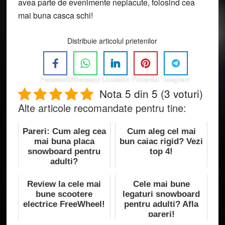
avea parte de evenimente neplacute, folosind cea
mai buna casca schi!
Distribuie articolul prietenilor
Facebook
Whatsapp
Linkedin
Pinterest
Telegram
Nota 5 din 5 (3 voturi)
Alte articole recomandate pentru tine:
Pareri: Cum aleg cea
Cum aleg cel mai
mai buna placa
bun caiac rigid? Vezi
snowboard pentru
top 4!
adulti?
Review la cele mai
Cele mai bune
bune scootere
legaturi snowboard
electrice FreeWheel!
pentru adulti? Afla
pareri!