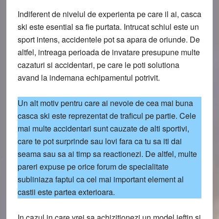
Indiferent de nivelul de experienta pe care il ai, casca
ski este esential sa fie purtata. Intrucat schiul este un
sport intens, accidentele pot sa apara de oriunde. De
altfel, intreaga perioada de invatare presupune multe
cazaturi si accidentari, pe care le poti solutiona
avand la indemana echipamentul potrivit.
Un alt motiv pentru care ai nevoie de cea mai buna
casca ski este reprezentat de traficul pe partie. Cele
mai multe accidentari sunt cauzate de alti sportivi,
care te pot surprinde sau lovi fara ca tu sa iti dai
seama sau sa ai timp sa reactionezi. De altfel, multe
pareri expuse pe orice forum de specialitate
subliniaza faptul ca cel mai important element al
castii este partea exterioara.
In cazul in care vrei sa achizitionezi un model ieftin si