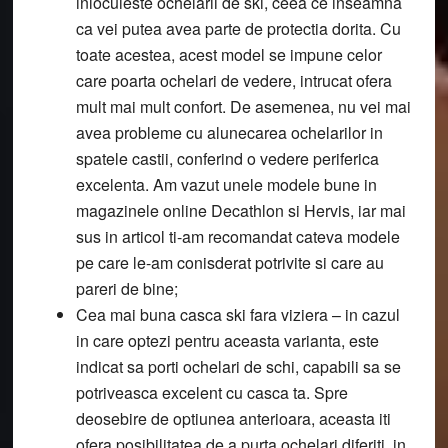
inlocuieste ochelarii de ski, ceea ce inseamna
ca vei putea avea parte de protectia dorita. Cu
toate acestea, acest model se impune celor
care poarta ochelari de vedere, intrucat ofera
mult mai mult confort. De asemenea, nu vei mai
avea probleme cu alunecarea ochelarilor in
spatele castii, conferind o vedere periferica
excelenta. Am vazut unele modele bune in
magazinele online Decathlon si Hervis, iar mai
sus in articol ti-am recomandat cateva modele
pe care le-am conisderat potrivite si care au
pareri de bine;
Cea mai buna casca ski fara viziera
– in cazul
in care optezi pentru aceasta varianta, este
indicat sa porti ochelari de schi, capabili sa se
potriveasca excelent cu casca ta. Spre
deosebire de optiunea anterioara, aceasta iti
ofera posibilitatea de a purta ochelari diferiti, in