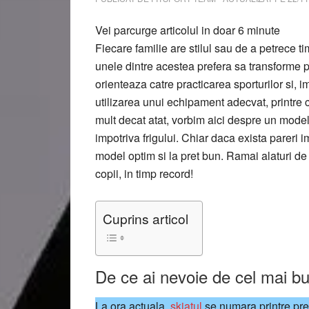
Vei parcurge articolul in doar
6
minute
Fiecare familie are stilul sau de a petrece 
unele dintre acestea prefera sa transforme pr
orienteaza catre practicarea sporturilor si, i
utilizarea unui echipament adecvat, printre 
mult decat atat, vorbim aici despre un mode
impotriva frigului. Chiar daca exista pareri 
model optim si la pret bun. Ramai alaturi d
copii, in timp record!
Cuprins articol
De ce ai nevoie de cel mai b
La ora actuala,
skiatul
se numara printre pref