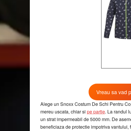
Vreau sa vad p
Alege un Snoxx Costum De Schi Pentru Copii 
mereu uscata, chiar si
pe partie
. La randul l
un strat impermeabil de 5000 mm. De asem
beneficiaza de protectie impotriva vantului, f