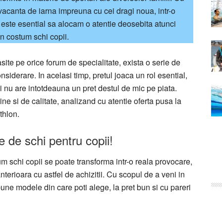
 vacanta de iarna impreuna cu cei dragi noua, intr-o
 este esential sa alocam o atentie deosebita atunci
n costum schi copii.
site pe orice forum de specialitate, exista o serie de
onsiderare. In acelasi timp, pretul joaca un rol esential,
i nu are intotdeauna un pret destul de mic pe piata.
tine si de calitate, analizand cu atentie oferta pusa la
thlon.
de schi pentru copii!
m schi copii se poate transforma intr-o reala provocare,
terioara cu astfel de achizitii. Cu scopul de a veni in
bune modele din care poti alege, la pret bun si cu pareri