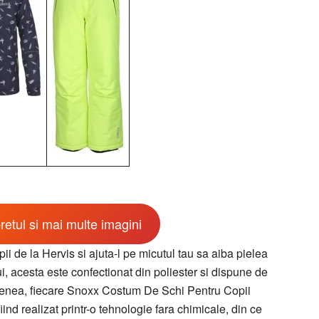
retul si mai multe imagini
de la Hervis si ajuta-l pe micutul tau sa aiba pielea
ui, acesta este confectionat din poliester si dispune de
enea, fiecare Snoxx Costum De Schi Pentru Copii
iind realizat printr-o tehnologie fara chimicale, din ce