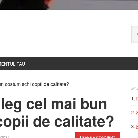
Ca
pe
bl
ENTUL TAU
P
n costum schi copii de calitate?
S
leg cel mai bun
opii de calitate?
/2022
LEAVE A COMMENT