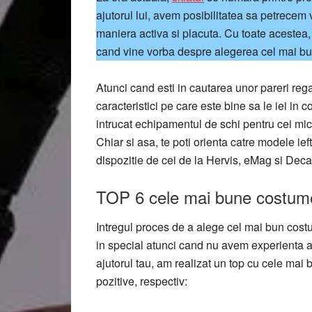
ajutorul lui, avem posibilitatea sa petrecem
maniera activa si placuta. Cu toate acestea,
cand vine vorba despre alegerea cel mai bu
Atunci cand esti in cautarea unor pareri rega
caracteristici pe care este bine sa le iei in c
intrucat echipamentul de schi pentru cei mic
Chiar si asa, te poti orienta catre modele ief
dispozitie de cei de la Hervis, eMag si Deca
TOP 6 cele mai bune costume 
Intregul proces de a alege cel mai bun costu
in special atunci cand nu avem experienta an
ajutorul tau, am realizat un top cu cele mai 
pozitive, respectiv: