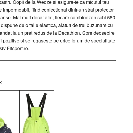
stru Copii de la Wedze si asigura-te ca micutul tau
 impermeabil, fiind confectionat dintr-un strat protector
tanse. Mai mult decat atat, fiecare combinezon schi 580
dispune de o talie elastica, alaturi de trei buzunare cu
mandat la un pret redus de la Decathlon. Spre deosebire
 pozitive si se regaseste pe orice forum de specialitate
iv Fitsport.ro.
x