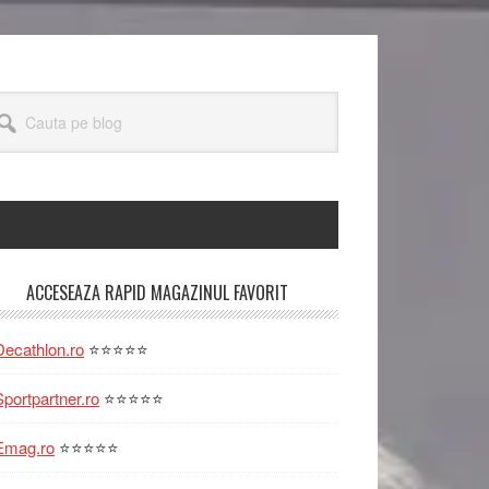
uta
og
rimary
ACCESEAZA RAPID MAGAZINUL FAVORIT
idebar
Decathlon.ro
⭐⭐⭐⭐⭐
Sportpartner.ro
⭐⭐⭐⭐⭐
Emag.ro
⭐⭐⭐⭐⭐