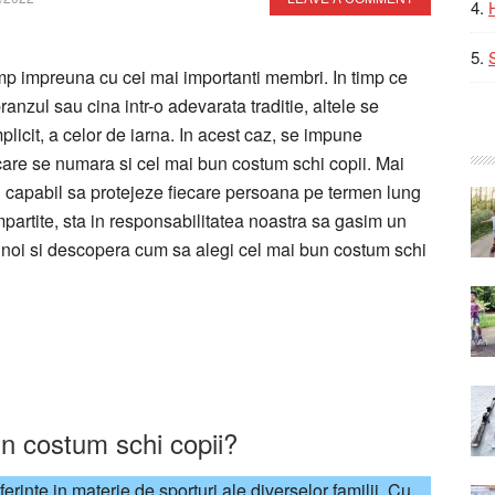
timp impreuna cu cei mai importanti membri. In timp ce
anzul sau cina intr-o adevarata traditie, altele se
mplicit, a celor de iarna. In acest caz, se impune
care se numara si cel mai bun costum schi copii. Mai
l capabil sa protejeze fiecare persoana pe termen lung
impartite, sta in responsabilitatea noastra sa gasim un
e noi si descopera cum sa alegi cel mai bun costum schi
un costum schi copii?
erinte in materie de sporturi ale diverselor familii. Cu