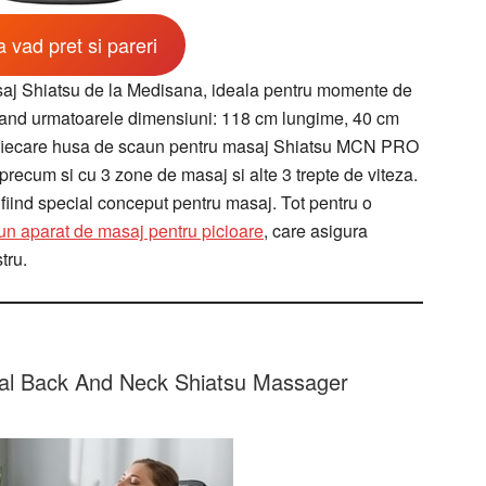
 vad pret si pareri
aj Shiatsu de la Medisana, ideala pentru momente de
vand urmatoarele dimensiuni: 118 cm lungime, 40 cm
at, fiecare husa de scaun pentru masaj Shiatsu MCN PRO
recum si cu 3 zone de masaj si alte 3 trepte de viteza.
 fiind special conceput pentru masaj. Tot pentru o
un aparat de masaj pentru picioare
, care asigura
tru.
tal Back And Neck Shiatsu Massager