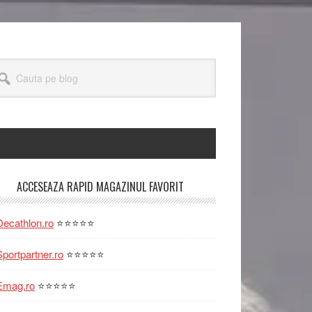
uta
og
rimary
ACCESEAZA RAPID MAGAZINUL FAVORIT
idebar
Decathlon.ro
⭐⭐⭐⭐⭐
Sportpartner.ro
⭐⭐⭐⭐⭐
Emag.ro
⭐⭐⭐⭐⭐