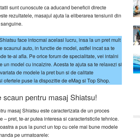
tatii sunt cunoscute ca aducand beneficii directe
te rezultatele, masajul ajuta la eliberarea tensiunii din
i sanguine.
atsu face intocmai acelasi lucru, insa la un pret mult
 scaunul auto, in functie de model, astfel incat sa te
e te-ai afla. Pe orice forum de specialitate, vei intalni
e un model cu incalzire. Acesta te ajuta sa te relaxezi si
variata de modele la pret bun si de calitate
 si ofertele puse la dispozitie de eMag si Top Shop.
 scaun pentru masaj Shiatsu!
ru masaj Shiatsu este caracterizata de un proces
 – pret, te-ar putea interesa si caracteristicile tehnice.
 noastra a pus la punct un top cu cele mai bune modele
omanda pe urmatoarele: