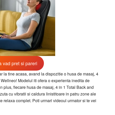
 vad pret si pareri
ar la tine acasa, avand la dispozitie o husa de masaj, 4
ellneo! Modelul iti ofera o experienta inedita de
In plus, fiecare husa de masaj, 4 in 1 Total Back and
 cu vibratii si caldura linistitoare in patru zone ale
 te relaxa complet. Poti urmari videoul urmator si te vei