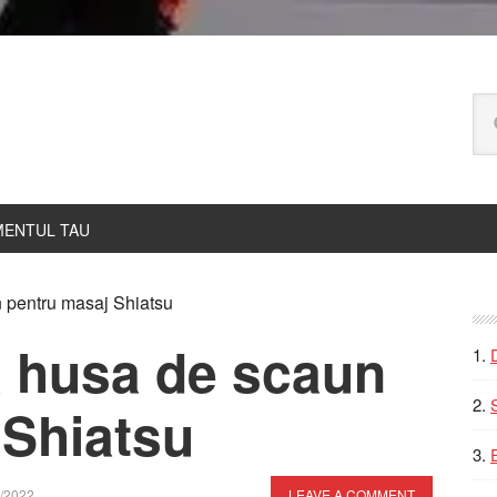
Ca
pe
bl
ENTUL TAU
P
 pentru masaj Shiatsu
S
 husa de scaun
 Shiatsu
/2022
LEAVE A COMMENT