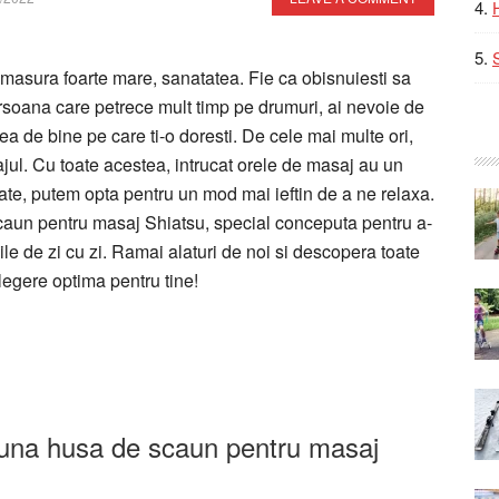
-o masura foarte mare, sanatatea. Fie ca obisnuiesti sa
persoana care petrece mult timp pe drumuri, ai nevoie de
a de bine pe care ti-o doresti. De cele mai multe ori,
ul. Cu toate acestea, intrucat orele de masaj au un
itate, putem opta pentru un mod mai ieftin de a ne relaxa.
aun pentru masaj Shiatsu, special conceputa pentru a-
jile de zi cu zi. Ramai alaturi de noi si descopera toate
alegere optima pentru tine!
buna husa de scaun pentru masaj