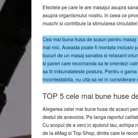
Efectele pe care le are masajul asupra sana
asupra organismului nostru. In ceea ce prives
muschi si contribuie la stimularea circulatie
Cea mai buna husa de scaun pentru masaj Shi
mai mic. Aceasta poate fi montata inclusiv pe
bucuri de un masaj sanatos si relaxant oriund
si pareri care recomanda sa te orientezi catr
sa iti imbunatateste postura. Pentru o gama 
incontestabila, nu uita sa iei in considerare
TOP 5 cele mai bune huse de
Alegerea celei mai bune huse de scaun pent
destul de anevoios. Pe langa raportul calitate
Cu scopul de a veni in ajutorul tau, echipa
de la eMag si Top Shop, dintre care le rec