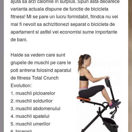
ajuta sa arzi caloriile in surplus. Spun asta deoarece
varianta actuala dispune de functie de bicicleta
fitness! Mi se pare un lucru formidabil, fiindca nu vei
mai fi nevoit sa achizitionezi separat o bicicleta de
apartament si astfel vei economisi sume importante
de bani.
Haide sa vedem care sunt
grupele de muschi pe care le
poti antrena folosind aparatul
de fitness Total Crunch
Evolution:
1. muschii picioarelor
2. muschii soldurilor
3. muschii abdomenului
4. muschii spatelui
5. muschii umerilor
6. bicepsii