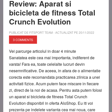
Review: Aparat si
bicicleta de fitness Total
Crunch Evolution
PUBLICAT DE
FITSPORT TEAM
- ACTUALIZAT PE
20/11/2022
3 COMMENTS
Vei parcurge articolul in doar
4
minute
Sanatatea este cea mai importanta, indiferent de
varsta! Fara ea, toate celelalte lucruri devin
nesemnificative. De aceea, in afara de o alimentatie
corecta este recomandata practicarea zilnica a unei
activitati fizice. Acum putem face miscare in fiecare
zi, direct de la noi de acasa. Pentru asta putem folosi
un aparat si bicicleta de fitness Total Crunch
Evolution disponibil in oferta AloShop. Eu iti voi
prezenta pe indelete varianta cea mai noua, care