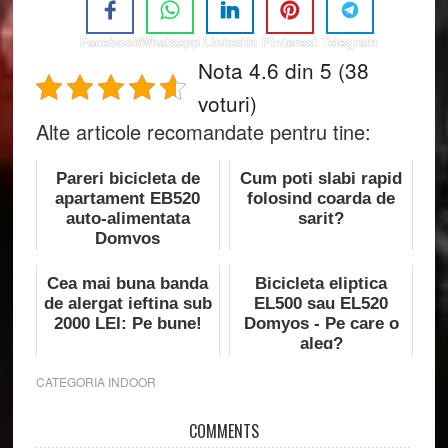
Facebook
Whatsapp
Linkedin
Pinterest
Telegram
Nota 4.6 din 5 (38
voturi)
Alte articole recomandate pentru tine:
Pareri bicicleta de
Cum poti slabi rapid
apartament EB520
folosind coarda de
auto-alimentata
sarit?
Domyos
Cea mai buna banda
Bicicleta eliptica
de alergat ieftina sub
EL500 sau EL520
2000 LEI: Pe bune!
Domyos - Pe care o
aleg?
CATEGORIA
INDOOR
Reader
COMMENTS