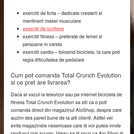
exercitii de forta – dedicate cresterii si
mentinerii masei musculare
exercitii de tonifiere
exercitii fitness – preferate de femei si
persoane in varsta
exercitii cardio – folosind bicicleta, la care poti
regla dificultatea de pedalare
Cum pot comanda Total Crunch Evolution
si ce pret are livrarea?
Daca ai vazut la televizor sau pe internet bicicleta de
fitness Total Crunch Evolution sa stii ca o poti
comanda direct din magazinul AloShop, despre care
auzim des pareri bune de la alti clienti. Astfel vei
evita magazinele neserioase care iti vor putea vinde
produsul mai scump. Vreau sa iti spun ca Alo Shop iti