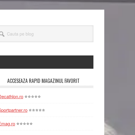
uta
og
rimary
ACCESEAZA RAPID MAGAZINUL FAVORIT
idebar
Decathlon.ro
⭐⭐⭐⭐⭐
Sportpartner.ro
⭐⭐⭐⭐⭐
Emag.ro
⭐⭐⭐⭐⭐