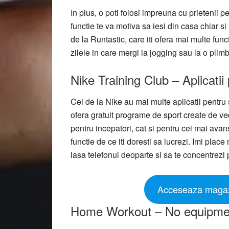
In plus, o poti folosi impreuna cu prietenii
functie te va motiva sa iesi din casa chiar s
de la Runtastic, care iti ofera mai multe functi
zilele in care mergi la jogging sau la o plimba
Nike Training Club – Aplicatii
Cei de la Nike au mai multe aplicatii pentru s
ofera gratuit programe de sport create de vedet
pentru incepatori, cat si pentru cei mai avans
functie de ce iti doresti sa lucrezi. Imi place 
lasa telefonul deoparte si sa te concentrezi
Acceseaza magazi
Home Workout – No equipme