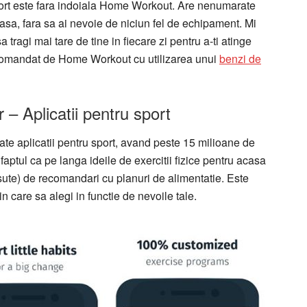
port este fara indoiala Home Workout. Are nenumarate
asa, fara sa ai nevoie de niciun fel de echipament. Mi
 tragi mai tare de tine in fiecare zi pentru a-ti atinge
ecomandat de Home Workout cu utilizarea unui
benzi de
– Aplicatii pentru sport
izate aplicatii pentru sport, avand peste 15 milioane de
 faptul ca pe langa ideile de exercitii fizice pentru acasa
 sute) de recomandari cu planuri de alimentatie. Este
in care sa alegi in functie de nevoile tale.