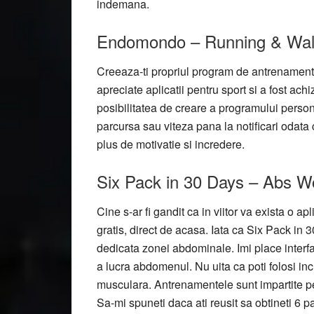
indemana.
Endomondo – Running & Wal
Creeaza-ti propriul program de antrenament 
apreciate aplicatii pentru sport si a fost ac
posibilitatea de creare a programului persona
parcursa sau viteza pana la notificari odata
plus de motivatie si incredere.
Six Pack in 30 Days – Abs Wor
Cine s-ar fi gandit ca in viitor va exista o a
gratis, direct de acasa. Iata ca Six Pack in 
dedicata zonei abdominale. Imi place interfata 
a lucra abdomenul. Nu uita ca poti folosi in
musculara. Antrenamentele sunt impartite pe m
Sa-mi spuneti daca ati reusit sa obtineti 6 p