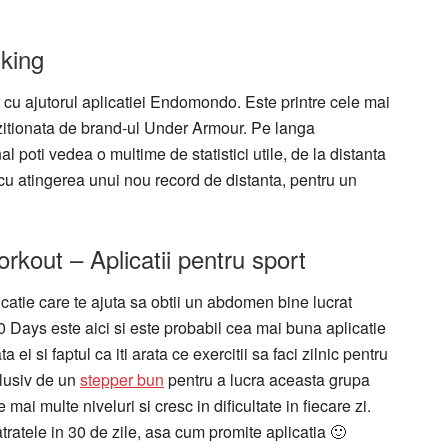
king
cu ajutorul aplicatiei Endomondo. Este printre cele mai
hizitionata de brand-ul Under Armour. Pe langa
l poti vedea o multime de statistici utile, de la distanta
 cu atingerea unui nou record de distanta, pentru un
kout – Aplicatii pentru sport
plicatie care te ajuta sa obtii un abdomen bine lucrat
30 Days este aici si este probabil cea mai buna aplicatie
ei si faptul ca iti arata ce exercitii sa faci zilnic pentru
clusiv de un
stepper bun
pentru a lucra aceasta grupa
ai multe niveluri si cresc in dificultate in fiecare zi.
atratele in 30 de zile, asa cum promite aplicatia 🙂