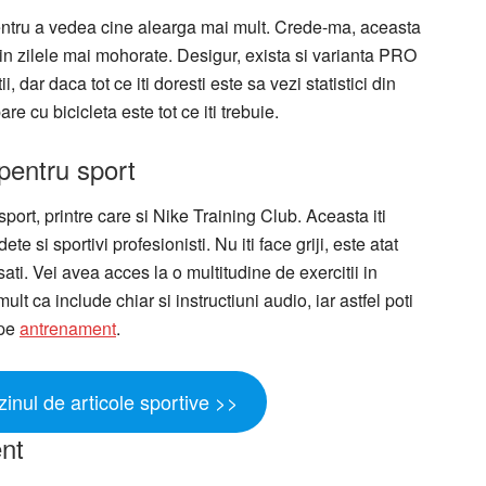
 pentru a vedea cine alearga mai mult. Crede-ma, aceasta
i in zilele mai mohorate. Desigur, exista si varianta PRO
i, dar daca tot ce iti doresti este sa vezi statistici din
re cu bicicleta este tot ce iti trebuie.
 pentru sport
port, printre care si Nike Training Club. Aceasta iti
e si sportivi profesionisti. Nu iti face griji, este atat
ati. Vei avea acces la o multitudine de exercitii in
mult ca include chiar si instructiuni audio, iar astfel poti
 pe
antrenament
.
nul de articole sportive >>
nt