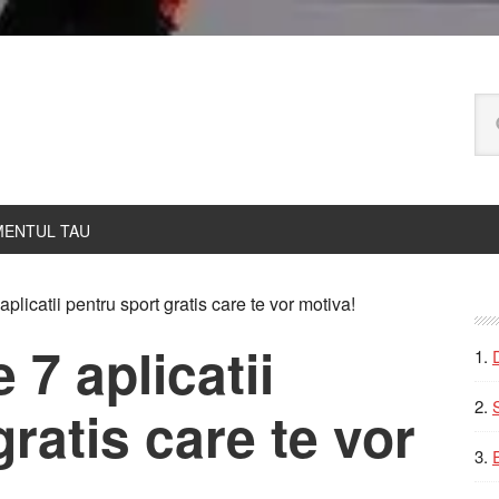
Ca
pe
bl
ENTUL TAU
P
plicatii pentru sport gratis care te vor motiva!
S
 7 aplicatii
ratis care te vor