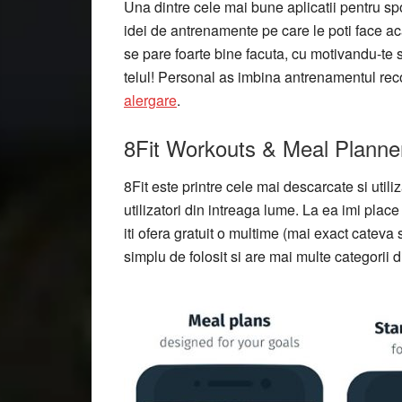
Una dintre cele mai bune aplicatii pentru s
idei de antrenamente pe care le poti face ac
se pare foarte bine facuta, cu motivandu-te sa
telul! Personal as imbina antrenamentul r
alergare
.
8Fit Workouts & Meal Planner 
8Fit este printre cele mai descarcate si util
utilizatori din intreaga lume. La ea imi place
iti ofera gratuit o multime (mai exact cateva
simplu de folosit si are mai multe categorii d