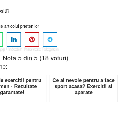
siti?
ie articolul prietenilor
app
Linkedin
Pinterest
Telegram
Nota 5 din 5 (18 voturi)
ne:
de exercitii pentru
Ce ai nevoie pentru a face
men - Rezultate
sport acasa? Exercitii si
garantate!
aparate