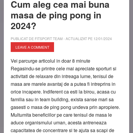
Cum aleg cea mai buna
masa de ping pong in
2024?
PUBLICAT DE
FITSPORT TEAM
- ACTUALIZAT PE
12/01/2024
LEAVE A COMMENT
Vei parcurge articolul in doar
8
minute
Regasindu-se printre cele mai apreciate sporturi si
activitati de relaxare din intreaga lume, tenisul de
masa are marele avantaj de a putea fi intreprins in
orice incapere. Indiferent ca esti la birou, acasa cu
familia sau in team building, exista sanse mari sa
gasesti o masa de ping pong undeva prin apropiere.
Multumita beneficiilor pe care tenisul de masa le
aduce organismului uman, acesta antreneaza
capacitatea de concentrare si te ajuta sa scapi de