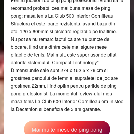
Pentru jucatorii de ping pong profesionisti vreau sa le
recomand probabil cea mai buna masa de ping
pong: masa tenis La Club 500 Interior Cornilleau.
Structura ei este foarte rezistenta, avand baza din
otel 120 x 600mm si picioare reglabile pe inaltime.
Nu pot sa nu remarc faptul ca are 16 puncte de
blocare, fiind una dintre cele mai sigure mese
pliabile de tenis. Mai mult, este super usor de pliat,
datorita sistemului „Compact Technology”.
Dimensiunile sale sunt 274 x 152,5 x 76 cm si
grosimea panoului de lemn al suprafetei de joc are
grosimea 22mm, fiind optim pentru partide de ping
pong profesionist. La momentul review-ului meu
masa tenis La Club 500 Interior Cornilleau era in stoc
la Decathlon si beneficia de 3 ani garantie.
Mai multe mese de ping pong