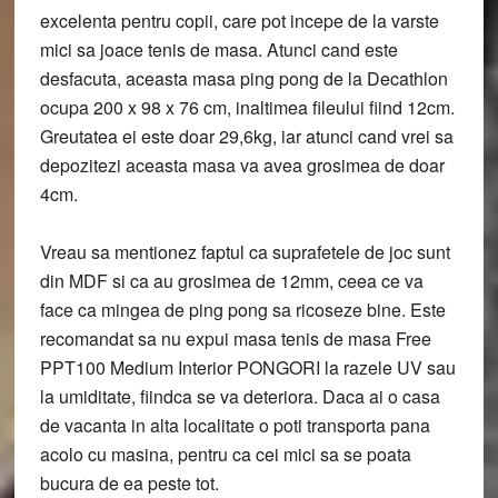
excelenta pentru copii, care pot incepe de la varste
mici sa joace tenis de masa. Atunci cand este
desfacuta, aceasta masa ping pong de la Decathlon
ocupa 200 x 98 x 76 cm, inaltimea fileului fiind 12cm.
Greutatea ei este doar 29,6kg, iar atunci cand vrei sa
depozitezi aceasta masa va avea grosimea de doar
4cm.
Vreau sa mentionez faptul ca suprafetele de joc sunt
din MDF si ca au grosimea de 12mm, ceea ce va
face ca mingea de ping pong sa ricoseze bine. Este
recomandat sa nu expui masa tenis de masa Free
PPT100 Medium Interior PONGORI la razele UV sau
la umiditate, fiindca se va deteriora. Daca ai o casa
de vacanta in alta localitate o poti transporta pana
acolo cu masina, pentru ca cei mici sa se poata
bucura de ea peste tot.