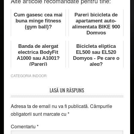
Alte articole recomandate pentru tine:
Cum gasesc cea mai
Pareri bicicleta de
buna minge fitness
apartament auto-
(gym ball)?
alimentata BIKE 900
Domyos
Banda de alergat
Bicicleta eliptica
electrica BodyFit
EL500 sau EL520
A1000 sau A1001?
Domyos - Pe care o
(Pareri)
aleg?
CATEGORIA
INDOOR
Reader
LASĂ UN RĂSPUNS
Interactions
Adresa ta de email nu va fi publicată.
Câmpurile
obligatorii sunt marcate cu
*
Comentariu
*