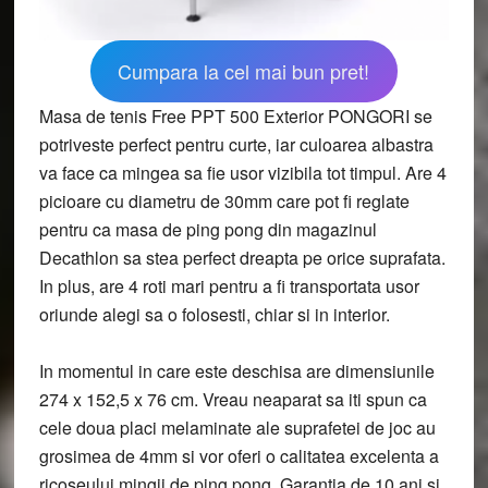
Cumpara la cel mai bun pret!
Masa de tenis Free PPT 500 Exterior PONGORI se
potriveste perfect pentru curte, iar culoarea albastra
va face ca mingea sa fie usor vizibila tot timpul. Are 4
picioare cu diametru de 30mm care pot fi reglate
pentru ca masa de ping pong din magazinul
Decathlon sa stea perfect dreapta pe orice suprafata.
In plus, are 4 roti mari pentru a fi transportata usor
oriunde alegi sa o folosesti, chiar si in interior.
In momentul in care este deschisa are dimensiunile
274 x 152,5 x 76 cm. Vreau neaparat sa iti spun ca
cele doua placi melaminate ale suprafetei de joc au
grosimea de 4mm si vor oferi o calitatea excelenta a
ricoseului mingii de ping pong. Garantia de 10 ani si