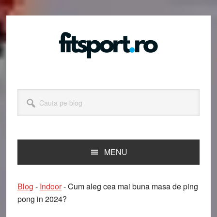
Skip
Skip
Skip
Skip
to
to
to
to
primary
main
primary
footer
navigation
content
sidebar
Cauta
pe
blog
MENU
Blog
-
Indoor
-
Cum aleg cea mai buna masa de ping
pong in 2024?