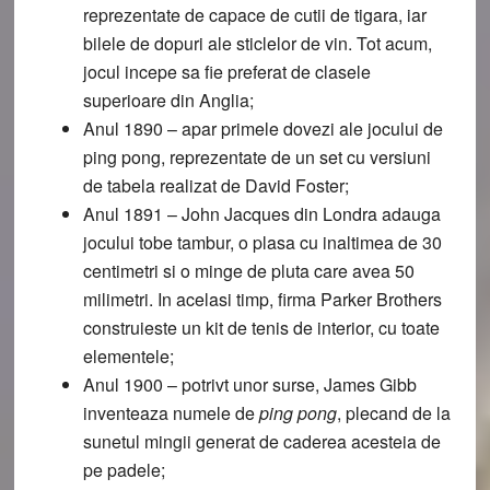
reprezentate de capace de cutii de tigara, iar
bilele de dopuri ale sticlelor de vin. Tot acum,
jocul incepe sa fie preferat de clasele
superioare din Anglia;
Anul 1890
– apar primele dovezi ale jocului de
ping pong, reprezentate de un set cu versiuni
de tabela realizat de David Foster;
Anul 1891
– John Jacques din Londra adauga
jocului tobe tambur, o plasa cu inaltimea de 30
centimetri si o minge de pluta care avea 50
milimetri. In acelasi timp, firma Parker Brothers
construieste un kit de tenis de interior, cu toate
elementele;
Anul 1900
– potrivt unor surse, James Gibb
inventeaza numele de
ping pong
, plecand de la
sunetul mingii generat de caderea acesteia de
pe padele;