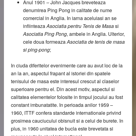
Anul 1901
– John Jacques breveteaza
denumirea
Ping Pong
in calitate de nume
comercial in Anglia. In iarna aceluiasi an se
infiinteaza
Asociatia pentru Tenis de Masa
si
Asociatia Ping Pong
, ambele in Anglia. Ulterior,
cele doua formeaza
Asociatia de tenis de masa
si ping-pong
;
In ciuda diferitelor evenimente care au avut loc de la
an la an, aspectul frapant al istoriei din spatele
tenisului de masa este interesul crescut al claselor
superioare pentru el. Din acest motiv, aspectul si
calitatea elementelor folosite in timpul jocului au fost
constant imbunatatite. In perioada anilor 1959 –
1960, ITTF confera standarde internationale privind
grosimea cauciucului obisnuit si a celui de burete. In
plus, in 1960
unitatea de bucla
este brevetata si