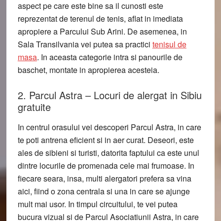
aspect pe care este bine sa il cunosti este
reprezentat de terenul de tenis, aflat in imediata
apropiere a Parcului Sub Arini. De asemenea, in
Sala Transilvania vei putea sa practici
tenisul de
masa
. In aceasta categorie intra si panourile de
baschet, montate in apropierea acesteia.
2. Parcul Astra – Locuri de alergat in Sibiu
gratuite
In centrul orasului vei descoperi Parcul Astra, in care
te poti antrena eficient si in aer curat. Deseori, este
ales de sibieni si turisti, datorita faptului ca este unul
dintre locurile de promenada cele mai frumoase. In
fiecare seara, insa, multi alergatori prefera sa vina
aici, fiind o zona centrala si una in care se ajunge
mult mai usor. In timpul circuitului, te vei putea
bucura vizual si de Parcul Asociatiunii Astra, in care