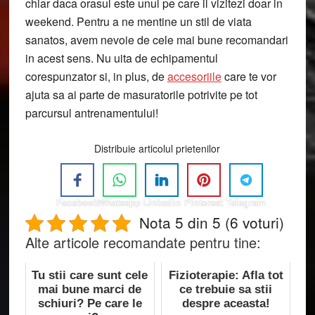
chiar daca orasul este unul pe care il vizitezi doar in
weekend. Pentru a ne mentine un stil de viata
sanatos, avem nevoie de cele mai bune recomandari
in acest sens. Nu uita de echipamentul
corespunzator si, in plus, de
accesoriile
care te vor
ajuta sa ai parte de masuratorile potrivite pe tot
parcursul antrenamentului!
Distribuie articolul prietenilor
Facebook
Whatsapp
Linkedin
Pinterest
Telegram
Nota 5 din 5 (6 voturi)
Alte articole recomandate pentru tine:
Tu stii care sunt cele
Fizioterapie: Afla tot
mai bune marci de
ce trebuie sa stii
schiuri? Pe care le
despre aceasta!