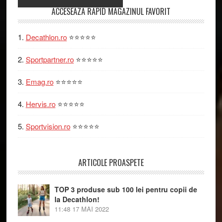
Primary
ACCESEAZA RAPID MAGAZINUL FAVORIT
Sidebar
Decathlon.ro
⭐⭐⭐⭐⭐
Sportpartner.ro
⭐⭐⭐⭐⭐
Emag.ro
⭐⭐⭐⭐⭐
Hervis.ro
⭐⭐⭐⭐⭐
Sportvision.ro
⭐⭐⭐⭐⭐
ARTICOLE PROASPETE
TOP 3 produse sub 100 lei pentru copii de
la Decathlon!
11:48
17 MAI 2022