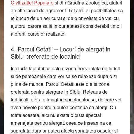
Civilizatiei Populare
si din Gradina Zoologica, alaturi
de alte lacuri de agrement. Tot aici, ai posibilitatea sa
te bucuri de un aer curat si de o priveliste de vis, cu
ajutorul carora sa iti imbunatatesti considerabil timpii
aferenti curselor realizate.
4. Parcul Cetatii – Locuri de alergat in
Sibiu preferate de localnici
In ciuda faptului ca este o zona frecventata de turisti
si de persoanele care vor sa se relaxeze dupa o zi
plina de munca, Parcul Cetatii este o alta zona
preferata pentru alergare in Sibiu. Reteaua de
fortificatii ofera o imagine spectaculoasa, de care vei
avea nevoie pentru a putea continua sa alergi. Cu
toate acestea, aici nu exista o pista special
amenajata pentru alergat, ceea ce inseamna ca
suprafata dura ar putea afecta sanatatea oaselor si