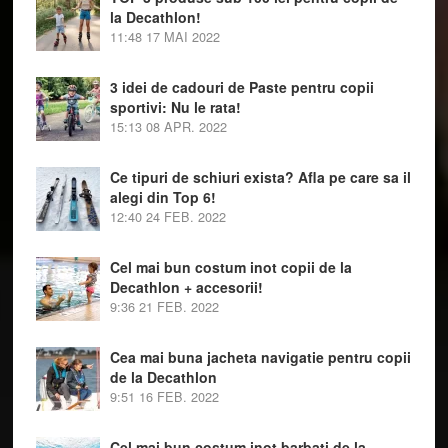
la Decathlon!
11:48
17 MAI 2022
3 idei de cadouri de Paste pentru copii
sportivi: Nu le rata!
15:13
08 APR. 2022
Ce tipuri de schiuri exista? Afla pe care sa il
alegi din Top 6!
12:40
24 FEB. 2022
Cel mai bun costum inot copii de la
Decathlon + accesorii!
9:36
21 FEB. 2022
Cea mai buna jacheta navigatie pentru copii
de la Decathlon
9:51
16 FEB. 2022
Cel mai bun costum inot barbati de la