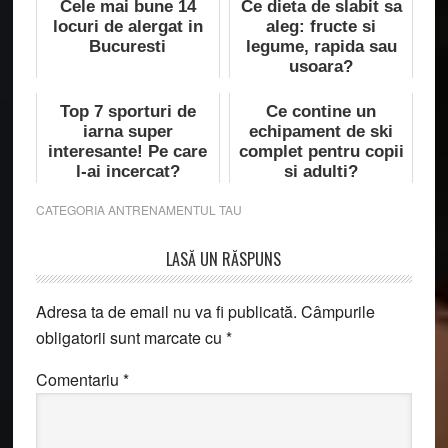
Cele mai bune 14
Ce dieta de slabit sa
locuri de alergat in
aleg: fructe si
Bucuresti
legume, rapida sau
usoara?
Top 7 sporturi de
Ce contine un
iarna super
echipament de ski
interesante! Pe care
complet pentru copii
l-ai incercat?
si adulti?
CATEGORIA
ANTRENAMENTUL TAU
Reader
LASĂ UN RĂSPUNS
Interactions
Adresa ta de email nu va fi publicată.
Câmpurile
obligatorii sunt marcate cu
*
Comentariu
*