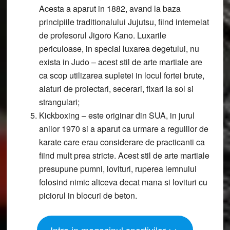
Acesta a aparut in 1882, avand la baza
principiile traditionalului Jujutsu, fiind intemeiat
de profesorul Jigoro Kano. Luxarile
periculoase, in special luxarea degetului, nu
exista in Judo – acest stil de arte martiale are
ca scop utilizarea supletei in locul fortei brute,
alaturi de proiectari, secerari, fixari la sol si
strangulari;
Kickboxing
– este originar din SUA, in jurul
anilor 1970 si a aparut ca urmare a regulilor de
karate care erau considerare de practicanti ca
fiind mult prea stricte. Acest stil de arte martiale
presupune pumni, lovituri, ruperea lemnului
folosind nimic altceva decat mana si lovituri cu
piciorul in blocuri de beton.