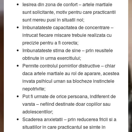
Iesirea din zona de confort
– artele martiale
sunt solicitante, motiv pentru care practicantii
sunt mereu pusi in situatii noi;
Imbunatateste capacitatea de concentrare
–
intrucat fiecare miscare trebuie realizata cu
precizie pentru a fi corecta;
Imbunatateste stima de sine
– prin reusitele
obtinute in urma exercitiului;
Permite controlul pornirilor distructive
– chiar
daca artele martiale au rol de aparare, acestea
invata psihicul uman sa blocheze instinctele
nepotrivite;
Pot fi urmate de orice persoana, indiferent de
varsta
– nefiind destinate doar copiilor sau
adolescentilor;
Scaderea anxietatii
– prin reducerea fricii si a
situatiilor in care practicantul se simte in