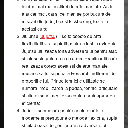
imbina mai multe stiluri de arte martiale. Astfel,
atat cei mici, cat si cei mari se pot bucura de
miscari din judo, box si kickboxing, toate in
acelasi curs;
Jiu Jitsu (
Jujutsu
)
– se foloseste de arta
flexibilitatii si a supletii pentru a iesi in evidenta.
Jujutsu utilizeaza forta adversarului pentru atac
si foloseste puterea ca o arma. Practicantii care
realizeaza corect acest stil de arte martiale
reusesc sa isi supuna adversarul, indiferent de
proportiile lui. Printre tehnicile utilizate se
numara imobilizarea la podea, tehnici articulare
si alte miscari menite sa confere autoapararea
eficienta;
Judo
– se numara printre artele martiale
moderne si presupune o metoda flexibila, supla
si mladioasa de gestionare a adversarului.