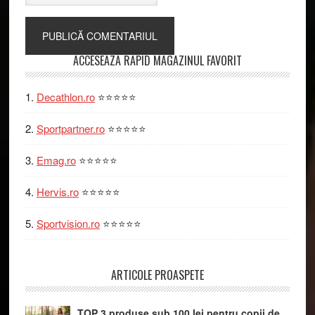
Primary
ACCESEAZA RAPID MAGAZINUL FAVORIT
Sidebar
Decathlon.ro
⭐⭐⭐⭐⭐
Sportpartner.ro
⭐⭐⭐⭐⭐
Emag.ro
⭐⭐⭐⭐⭐
Hervis.ro
⭐⭐⭐⭐⭐
Sportvision.ro
⭐⭐⭐⭐⭐
ARTICOLE PROASPETE
TOP 3 produse sub 100 lei pentru copii de