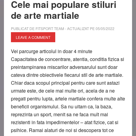
Cele mai populare stiluri
de arte martiale
PUBLICAT DE
FITSPORT TEAM
- ACTUALIZAT PE
05/05/2022
LEAVE A COMMENT
Vei parcurge articolul in doar
4
minute
Capacitatea de concentrare, atentia, conditia fizica si
preintampinarea miscarilor adversarului sunt doar
cateva dintre obiectivele fiecarui stil de arte martiale.
Chiar daca scopul principal pentru care sunt astazi
urmate este, de cele mai multe ori, acela de a ne
pregati pentru lupta, artele martiale confera multe alte
beneficii organismului. Sa nu uitam ca, la baza,
reprezinta un sport, menit sa ne faca mult mai
rezistenti in fata impedimentelor – atat fizice, cat si
psihice. Ramai alaturi de noi si descopera tot ce