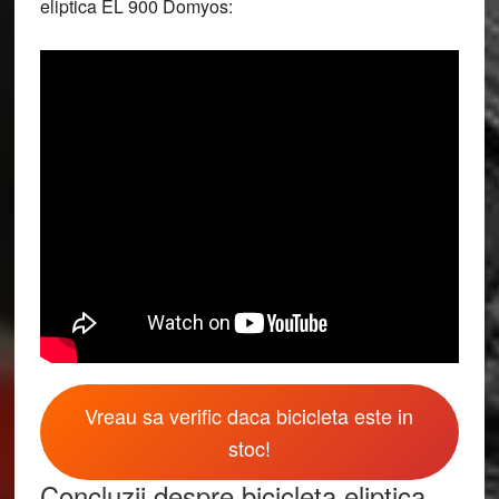
eliptica EL 900 Domyos:
Vreau sa verific daca bicicleta este in
stoc!
Concluzii despre bicicleta eliptica