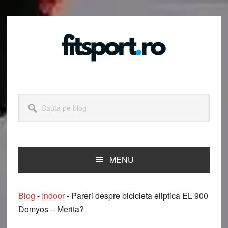
Skip
Skip
Skip
Skip
to
to
to
to
primary
main
primary
footer
navigation
content
sidebar
Cauta
pe
blog
MENU
Blog
-
Indoor
-
Pareri despre bicicleta eliptica EL 900
Domyos – Merita?