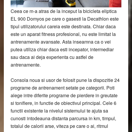
Ceea ce m-a atras de la inceput la bicicleta eliptica
EL 900 Domyos pe care o gasesti la Decathlon este
tipul utilizatorului careia este destinata. Chiar daca
este un aparat fitness profesional, nu este limitat la
antrenamente avansate. Asta inseamna ca o vei
putea utiliza chiar daca esti incepator, intermediar
sau daca ai deja experienta cu astfel de
antrenamente.
Consola noua si usor de folosit pune la dispozitie 24
programe de antrenament setate pe categorii. Poti
alege intre diferite programe de pierdere in greutate
si tonifiere, in functie de obiectivul principal. Cele 6
functii existente la nivelul sistemului te ajuta sa
cunosti intodeauna distanta parcursa in km, timpul,
totalul de calorii arse, viteza pe care o ai, ritmul