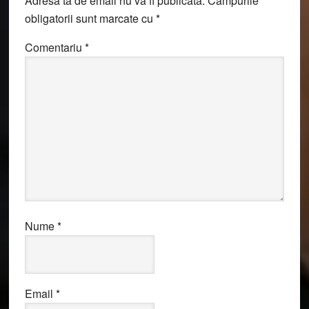
Adresa ta de email nu va fi publicată.
Câmpurile
obligatorii sunt marcate cu
*
Comentariu
*
Nume
*
Email
*