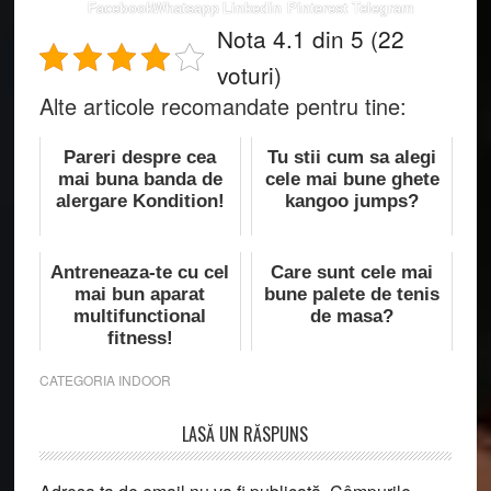
Facebook
Whatsapp
Linkedin
Pinterest
Telegram
Nota 4.1 din 5 (22
voturi)
Alte articole recomandate pentru tine:
Pareri despre cea
Tu stii cum sa alegi
mai buna banda de
cele mai bune ghete
alergare Kondition!
kangoo jumps?
Antreneaza-te cu cel
Care sunt cele mai
mai bun aparat
bune palete de tenis
multifunctional
de masa?
fitness!
CATEGORIA
INDOOR
Reader
LASĂ UN RĂSPUNS
Interactions