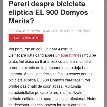
Pareri despre bicicleta
eliptica EL 900 Domyos –
Merita?
PUBLICAT DE
FITSPORT TEAM
- ACTUALIZAT PE
10/05/2022
LEAVE A COMMENT
Vei parcurge articolul in doar
4
minute
De fiecare data cand apare
un aparat fitness
nou pe
piata, imi place sa il analizez cu atentie si sa aflu
pareri relevante de la persoanele care deja l-au
incercat. Astazi, am decis sa fac un review pentru
bicicleta eliptica EL 900 Domyos care face furori
printre pasionatii de sport acasa. Multumita
caracteristicilor pe care le are, multi utilizatori ii
atribuie calitatea de aparat fitness profesional. Haide
sa descoperim daca ipoteza lor se si confirma.