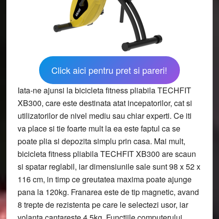
Click aici pentru pret si pareri!
Iata-ne ajunsi la bicicleta fitness pliabila TECHFIT
XB300, care este destinata atat incepatorilor, cat si
utilizatorilor de nivel mediu sau chiar experti. Ce iti
va place si tie foarte mult la ea este faptul ca se
poate plia si depozita simplu prin casa. Mai mult,
bicicleta fitness pliabila TECHFIT XB300 are scaun
si spatar reglabil, iar dimensiunile sale sunt 98 x 52 x
116 cm, in timp ce greutatea maxima poate ajunge
pana la 120kg. Franarea este de tip magnetic, avand
8 trepte de rezistenta pe care le selectezi usor, iar
volanta cantareste 4,5kg. Functiile computerului