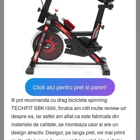
Click aici pentru pret si pareri!
Iti pot recomanda cu drag bicicleta spinning
TECHFIT SBK1500, fiindca am citit multe review-uri
despre ea, iar astfel am aflat ca este fabricata din
materiale de calitate, se monteaza usor si are un
design atractiv. Desigur, pe langa pret, vei mai primi