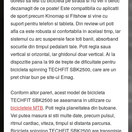
doresti sa iesi cu bicicleta pe strada si nu vei fi deloc
dezamagit de ce poate! Este compatibila cu aplicatii
de sport precum Kinomap si Fitshow si vine cu
suport pentru telefon si tableta. Din review-uri poti
afla ca este robusta si confortabila in acelasi timp, iar
sistemul cu arc suspensie face toti banii, absorband
socurile din timpul pedalarii tale. Poti regla saua
vertical si orizontal, iar ghidonul doar vertical. Ai la
dispozitie pana la 99 de trepte de dificultate pentru
bicicleta spinning TECHFIT SBK2500, care are un
pret chiar bun pe site-ul Emag.
Conform altor pareri, acest model de bicicleta
TECHFIT SBK2500 se aseamana in utilizare cu
bicicletele MTB
. Poti regla planeitatea din butoane.
Vei putea masura si stii multe date, precum pulsul,
ritmul cardiac, viteza, timpul si distanta parcursa.
Bicicleta spinning TECHFIT SBK2500 are transmisie