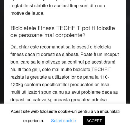
reglabile si stabile in acelasi timp sunt din nou
motive de lauda.
Bicicletele fitness TECHFIT pot fi folosite
de persoane mai corpolente?
Da, chiar este recomandat sa folosesti o bicicleta
fitness daca iti doresti sa slabesti. Poate fi un inceput
bun, care sa te motiveze sa continui pe acest drum!
Nu iti face griji, cele mai multe biciclete TECHFIT
rezista la greutate a utilizatorilor de pana la 110-
120kg conform specificatiilor producatorilor, insa
multi utilizatori spun ca nu au avut probleme daca au
depasit cu cateva kg aceasta greutatea admisa.
Acest site web foloseste cookie-uri pentru a va imbunatati
Sper ca ti-au placut review-urile scrise de mine si ca
experienta.
Setari cookie
ACCEPT
te-am ajutat sa alegi cea mai buna bicicleta fitness
TECHFIT. Sa ne spui si noua cat de buna este si iti