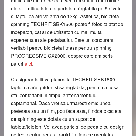
multe alte lucruri de care vei fi incantat. Unul dintre
ele ar fi dificultatea la pedalare reglabila pe 8 nivele
si faptul ca are volanta de 13kg. Astfel ca, bicicleta
spinning TECHFIT SBK1500 poate fi folosita atat de
incepatori, cat si de utilizatori cu mai multa
experienta in ale pedalatului. Este un concurent
veritabil pentru bicicleta fitness pentru spinning
PROGRESSIVE SX2000, despre care am scris
pareri
aici
.
Cu siguranta iti va placea la TECHFIT SBK1500
faptul ca are ghidon si sa reglabila, pentru ca tu sa
stai confortabil in timpul antrenamentului
saptamanal. Daca vrei sa urmaresti emisiunea
preferata sau un film, poti face asta, fiindca bicicleta
de spinning este dotata cu un suport de
tableta/telefon. Vei avea parte si de pedale cu design
perfect pentru pedalat rapid, in timp ce greutatea