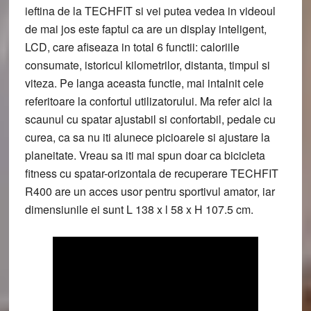
ieftina de la TECHFIT si vei putea vedea in videoul
de mai jos este faptul ca are un display inteligent,
LCD, care afiseaza in total 6 functii: caloriile
consumate, istoricul kilometrilor, distanta, timpul si
viteza. Pe langa aceasta functie, mai intalnit cele
referitoare la confortul utilizatorului. Ma refer aici la
scaunul cu spatar ajustabil si confortabil, pedale cu
curea, ca sa nu iti alunece picioarele si ajustare la
planeitate. Vreau sa iti mai spun doar ca bicicleta
fitness cu spatar-orizontala de recuperare TECHFIT
R400 are un acces usor pentru sportivul amator, iar
dimensiunile ei sunt L 138 x l 58 x H 107.5 cm.