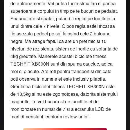
de antrenamente. Vei putea lucra simultan si partea
superioara a corpului in timp ce te bucuri de pedalat.
Scaunul are si spatar, putand fi reglat pe inaltime la
unul dintre cele 7 nivele. O poti regla astfel incat sa
fie asezata perfect pe sol folosind cele 2 butoane
negre. Ma atrage faptul ca are un pret mic si 10
niveluri de rezistenta, sistem de inertie cu volanta de
4kg greutate. Manerele acestei biciclete fitness
TECHFIT XB300N sunt din spuma cauciuc, adica
moi si placute. Are roti pentru transport si din cate
poti observa in numele ei este inclusiv pliabila.
Greutatea bicicletei fitness TECHFIT XB300N este
de 18,5kg si nu este zgomotoasa, datorita sistemului
magnetic. Te vei bucura si de functiile ei de
monitorizare in numar de 7 si a ecranului LCD de
mari dimensiuni, conform review-urilor.