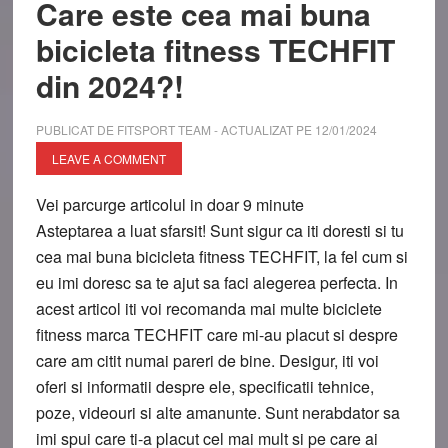
Care este cea mai buna
bicicleta fitness TECHFIT
din 2024?!
PUBLICAT DE
FITSPORT TEAM
- ACTUALIZAT PE
12/01/2024
LEAVE A COMMENT
Vei parcurge articolul in doar
9
minute
Asteptarea a luat sfarsit! Sunt sigur ca iti doresti si tu
cea mai buna bicicleta fitness TECHFIT, la fel cum si
eu imi doresc sa te ajut sa faci alegerea perfecta. In
acest articol iti voi recomanda mai multe biciclete
fitness marca TECHFIT care mi-au placut si despre
care am citit numai pareri de bine. Desigur, iti voi
oferi si informatii despre ele, specificatii tehnice,
poze, videouri si alte amanunte. Sunt nerabdator sa
imi spui care ti-a placut cel mai mult si pe care ai