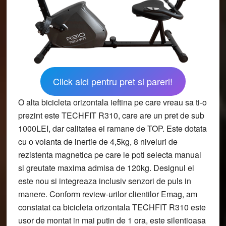
Click aici pentru pret si pareri!
O alta bicicleta orizontala ieftina pe care vreau sa ti-o
prezint este TECHFIT R310, care are un pret de sub
1000LEI, dar calitatea ei ramane de TOP. Este dotata
cu o volanta de inertie de 4,5kg, 8 niveluri de
rezistenta magnetica pe care le poti selecta manual
si greutate maxima admisa de 120kg. Designul ei
este nou si integreaza inclusiv senzori de puls in
manere. Conform review-urilor clientilor Emag, am
constatat ca bicicleta orizontala TECHFIT R310 este
usor de montat in mai putin de 1 ora, este silentioasa